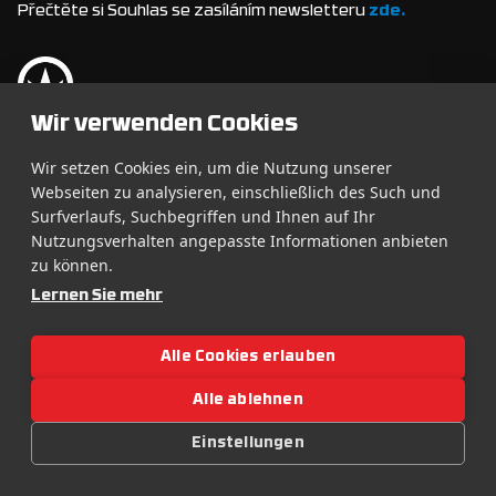
Přečtěte si Souhlas se zasíláním newsletteru
zde.
Wir verwenden Cookies
© 2026 LETITROLL s.r.o. | All rights reserved. All audiovisual
materials on the website are the property of LETITROLL
Wir setzen Cookies ein, um die Nutzung unserer
s.r.o. and the Let It Roll festival. Distribution of these
Webseiten zu analysieren, einschließlich des Such und
materials is prohibited without prior permission.
Surfverlaufs, Suchbegriffen und Ihnen auf Ihr
Made with ♥
Webrun
Nutzungsverhalten angepasste Informationen anbieten
zu können.
Lernen Sie mehr
Alle Cookies erlauben
Alle ablehnen
Einstellungen