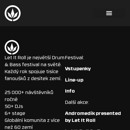
Let It Roll je největší Drum
Festival:
& Bass festival na světě.
Vstupenky
Každý rok spojuje tisíce
fanoušků z desítek zemí.
Line-up
Info
25 000+ návštěvníků
ročně
Další akce:
50+ DJs
Andromedik presented
6+ stage
by Let It Roll
Globální komunita z více
než 60 zemí