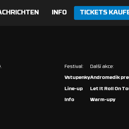
ACHRICHTEN
INFO
TICKETS KAUF
.
Festival:
Další akce:
Vstupenky
Andromedik pres
Line-up
Let It Roll On T
Info
Warm-upy