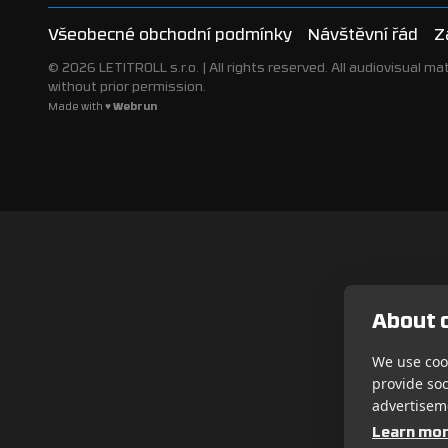
Všeobecné obchodní podmínky
Návštěvní řád
Z
© 2026 LETITROLL s.r.o. | All rights reserved. All audiovisual mat
without prior permission.
Made with ♥
Webrun
About c
We use cook
provide so
advertisem
Learn mo