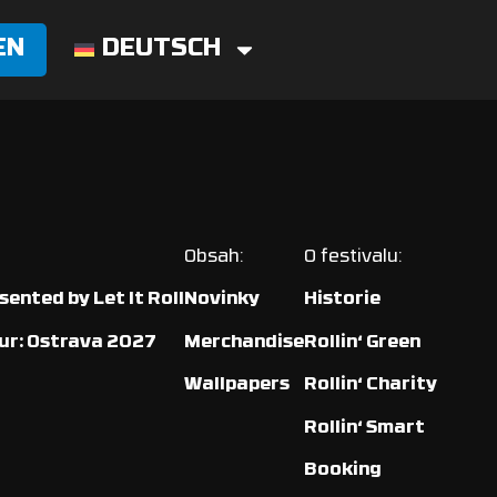
EN
DEUTSCH
Obsah:
O festivalu:
ented by Let It Roll
Novinky
Historie
our: Ostrava 2027
Merchandise
Rollin‘ Green
Wallpapers
Rollin‘ Charity
Rollin‘ Smart
Booking