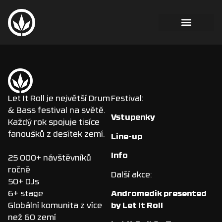
Let It Roll je největší Drum
Festival:
& Bass festival na světě.
Vstupenky
Každý rok spojuje tisíce
fanoušků z desítek zemí.
Line-up
Info
25 000+ návštěvníků
ročně
Další akce:
50+ DJs
Andromedik presented
6+ stage
by Let It Roll
Globální komunita z více
než 60 zemí